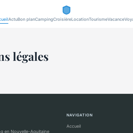
ueil
Actu
Bon plan
Camping
Croisière
Location
Tourisme
Vacance
Voy
s légales
NAVIGATION
Accueil
g en Nouvelle-Aquitaine